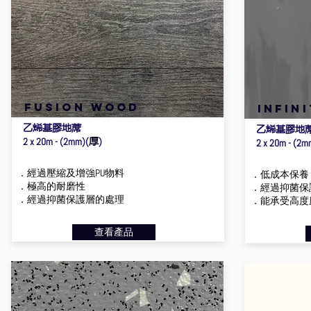
FUSION WOOD
infini
乙烯基膠地蓆
乙烯基膠地
厚
2 x 20m - (2mm)(
)
2 x 20m - (2m
．經過壓縮及增強PU物料
．低成本保養 (經
．極高的耐磨性
．經過抑菌保
．經過抑菌保護層的處理
．能承受高度
查看產品