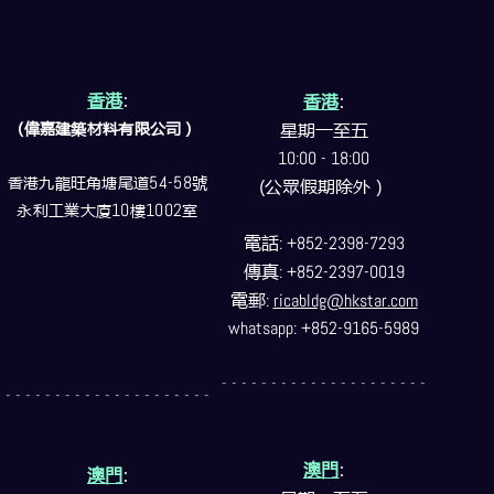
香港
:
香港
:
(偉嘉建築
材料
有限公司）
星期一至五
10:00 - 18:00
香港九龍旺角塘尾道
54-58
號
(公眾假期除外）
永利工業大廈
10
樓
1002
室
電話
: +852-2398-7293
傳真
: +852-2397-0019
電郵
:
ricabldg@hkstar.com
whatsapp: +852-9165-5989
- - - - - - - - - - - - - - - - - - - - -
- - - - - - - - - - - - - - - - - - - - -
澳門
:
澳門
: