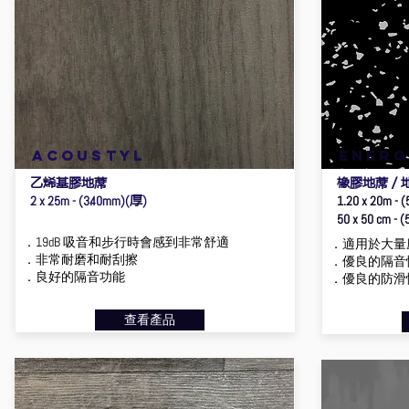
ACOUSTYL
ENER
乙烯基膠地蓆
橡膠地蓆／
厚
2 x 25m - (3.40mm)(
)
1.20 x 20m - 
50 x 50 cm - 
．19dB 吸音和步行時會感到非常舒適
．適用於大量
．非常耐磨和耐刮擦
．優良的隔音
．良好的隔音功能
．優良的防滑
查看產品