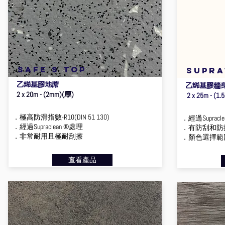
safe s top
supra
乙烯基膠地蓆
乙烯基膠牆
厚
2 x 20m - (2mm)(
)
2 x 25m - (1.
．極高防滑指數-R10(DIN 51 130)
．經過Supracl
．經過Supraclean ®處理
．有防刮和防
．非常耐用且極耐刮擦
．顏色選擇範
查看產品