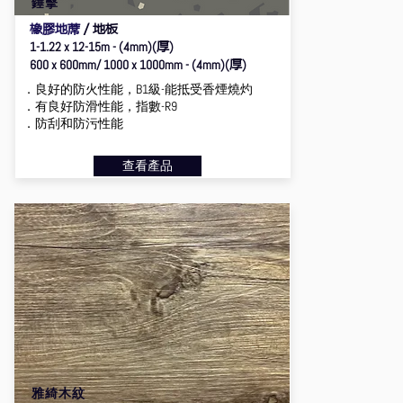
錘擊
橡膠地蓆
／地板
厚
1-1.22 x 12-15m - (4mm)(
)
厚
600 x 600mm/ 1000 x 1000mm - (4mm)(
)
．良好的防火性能，B1級-能抵受香煙燒灼
．有良好防滑性能，指數-R9
．防刮和防污性能
查看產品
雅綺木紋