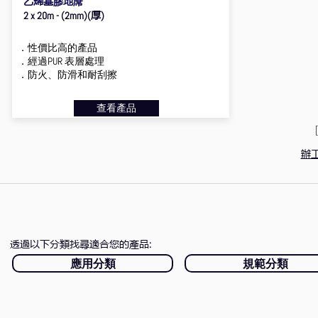
乙烯基膠地蓆
厚
2 x 20m - (2mm)(
)
．性價比高的產品
．經過PUR 表層處理
．防火、防滑和耐刮擦
查看產品
辦
透過以下分類找尋適合您的產品
:
應用分類
規範分類