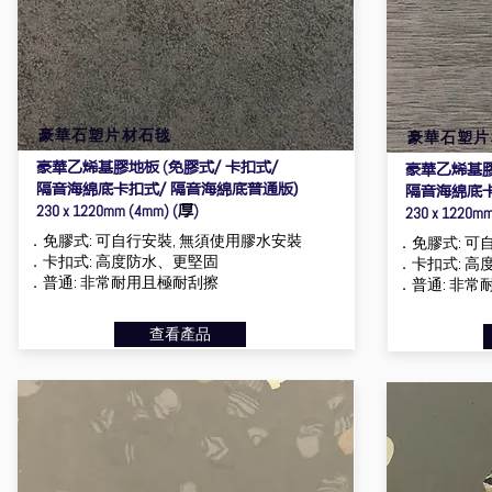
豪華石塑片材石毯
豪華石塑片
豪華乙烯基膠地板
免膠式/ 卡扣式/
(
豪華乙烯基
隔音海綿底卡扣式/ 隔音海綿底普通版)
隔音海綿底卡
厚
230 x 1220mm (4mm) (
)
230 x 1220mm
．免膠式: 可自行安裝, 無須使用膠水安裝
．免膠式: 可
．卡扣式: 高度防水、更堅固
．卡扣式: 高
．普通: 非常耐用且極耐刮擦
．普通: 非常
查看產品