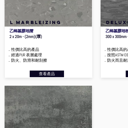
l marbleizing
delux
乙烯基膠地蓆
乙烯基膠地
厚
2 x 20m - (2mm)(
)
300 x 300mm 
．性價比高的產品
．性價比高的
．經過PUR 表層處理
．按照ASTM 
．防火、防滑和耐刮擦
．防火而且耐
查看產品