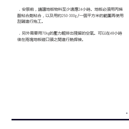
．
安裝前，請讓地板物料至少適應
小時。地板必須用丙烯
24
酸粘合劑粘合，以及用約
/一個平方米的範圍再使用
250-300g
刮鏟進行拖工。
．
另外需要用
的壓力輥排出殘留的空氣。可以在
小時
70kg
48
後在兩塊地板碰口頭之間進行熱焊接。