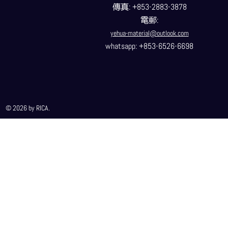
傳真
: +853-2883-3878
電郵
:
yehua-material@outlook.com
whatsapp: +853-6526-6698
© 2026 by RICA.