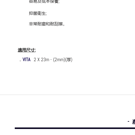
容易及低本保養
;
抑菌衛生
;
非常耐磨和耐刮擦
。
適用尺寸
:
．
VITA
2 X 23m - (2mm)(
厚
)
-