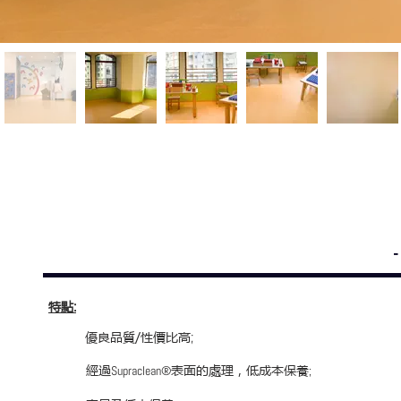
特點
:
優良品質/性價比高
;
經過
表面的處理，低成本保養
Supraclean®
;