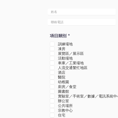
必
項目類別
*
填
訓練場地
凍房
展覽區／展示區
活動場地
車庫／工業場地
人流交通繁忙地區
酒店
醫院
幼稚園
廚房／食堂
圖書館
實驗室／手術室／數據／電訊系統中
辦公室
公共場所
宗教中心
住宅