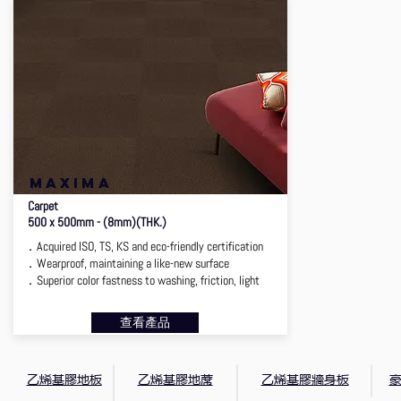
MAXIMA
Carpet
500 x 500mm - (8mm)(THK.)
．Acquired ISO, TS, KS and eco-friendly certification
．Wearproof, maintaining a like-new surface
．Superior color fastness to washing, friction, light
查看產品
乙烯基膠地板
乙烯基膠地蓆
乙烯基膠牆身板