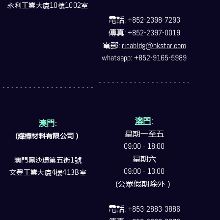
永利工業大廈
10
樓
1002
室
電話
: +852-2398-7293
傳真
: +852-2397-0019
電郵
:
ricabldg@hkstar.com
whatsapp: +852-9165-5989
如對我們的產品有任何疑問，歡迎透過電郵:
rica
+852-9165-5989聯絡我們，我們會於辦公時間
- - - - - - - - - - - - - - - - - - - - -
- - - - - - - - - - - - - - - - - - - - -
澳門
:
澳門
:
星期一至五
(燁樺材料有限公司）
09:00 - 18:00
星期六
澳門黑沙環第五街1號
09:00 - 13:00
文豐工業大廈4樓413B室
(公眾假期除外）
電話
: +853-2883-3886