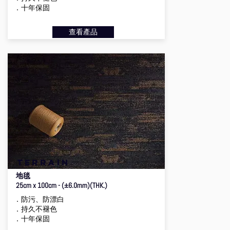
．十年保固
查看產品
terrain
地毯
25cm x 100cm - (±6.0mm)(THK.)
．防污、防漂白
．持久不褪色
．十年保固