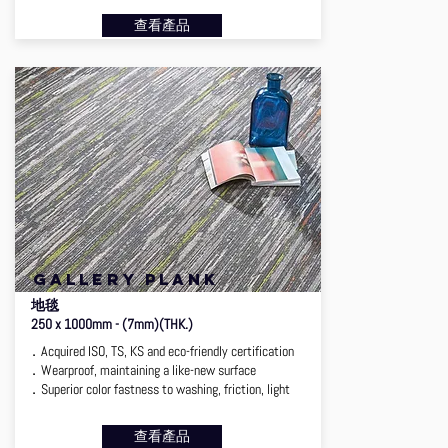
查看產品
gallery plank
地毯
250 x 1000mm - (7mm)(THK.)
．Acquired ISO, TS, KS and eco-friendly certification
．Wearproof, maintaining a like-new surface
．Superior color fastness to washing, friction, light
查看產品