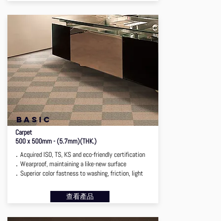
BASIC
Carpet
500 x 500mm - (5.7mm)(THK.)
．Acquired ISO, TS, KS and eco-friendly certification
．Wearproof, maintaining a like-new surface
．Superior color fastness to washing, friction, light
查看產品