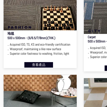
FASHION
CITY
地毯
Carpet
500 x 500mm - (6/6.5/7/8mm)(THK.)
500 x 500mm -
．Acquired ISO, TS, KS and eco-friendly certification
．Acquired ISO, T
．Wearproof, maintaining a like-new surface
．Wearproof, mai
．Superior color fastness to washing, friction, light
．Superior color 
查看產品