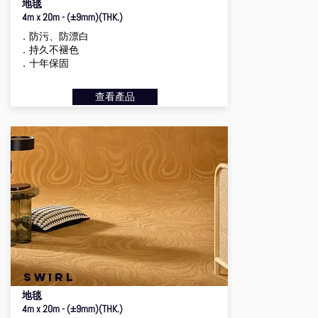
地毯
4m x 20m - (±9mm)(THK.)
．防污、防漂白
．持久不褪色
．十年保固
查看產品
swirl
地毯
4m x 20m - (±9mm)(THK.)