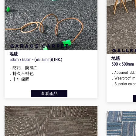
garage carpet
galle
地毯
地毯
50cm x 50cm - (±5..5mm)(THK.)
500 x 500mm -
．防污、防漂白
．Acquired ISO, T
．持久不褪色
．Wearproof, mai
．十年保固
．Superior color 
查看產品