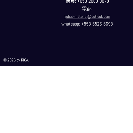
傳真
: +853-2883-3878
電郵
:
yehua-material@outlook.com
whatsapp: +853-6526-6698
© 2026 by RICA.