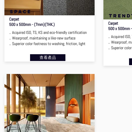
SPACE
TREND
Carpet
Carpet
500 x 500mm - (7mm)(THK.)
500 x 500mm -
．Acquired ISO, TS, KS and eco-friendly certification
．Acquired ISO, T
．Wearproof, maintaining a like-new surface
．Wearproof, mai
．Superior color fastness to washing, friction, light
．Superior color 
查看產品