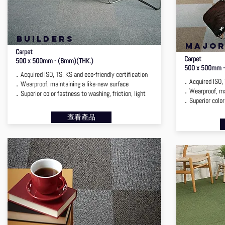
BUILDERS
MAJO
Carpet
Carpet
500 x 500mm - (6mm)(THK.)
500 x 500mm -
．Acquired ISO, TS, KS and eco-friendly certification
．Acquired ISO, T
．Wearproof, maintaining a like-new surface
．Wearproof, mai
．Superior color fastness to washing, friction, light
．Superior color 
查看產品