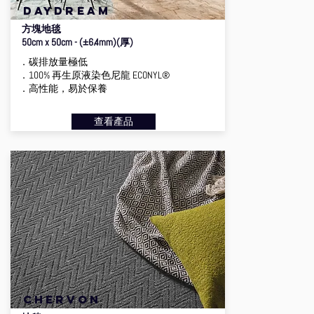
daydream
方塊地毯
50cm x 50cm - (±6.4mm)(厚)
．碳排放量極低
．100% 再生原液染色尼龍 ECONYL®
．高性能，易於保養
查看產品
chervon