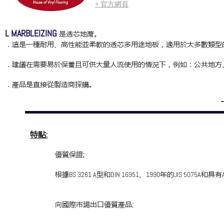
+ 官方網頁
L MARBLEIZING
是透芯地蓆
。
．這是一種耐用、高性能並柔軟的透芯多用途地板，適用於大多數類型
．建議在需要易於保養且可供大量人流使用的情況下，例如：公共地方
．產品是直接從製造商採購。
特點
:
優質保證;
根據
型和
、
年的
和具有
BS 3261 A
DIN 16951
1990
JIS 5075A
向國際市場出口優質產品
;