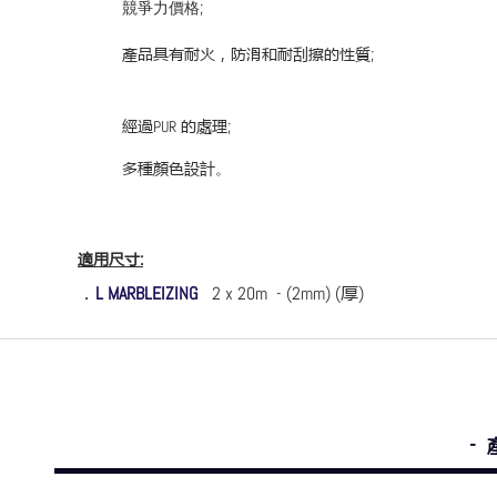
;
競爭力價格
產品具有耐火，防滑和耐刮擦的性質
;
經過
的處理
;
PUR
多種顏色設計
。
適用尺寸
:
厚
．
L MARBLEIZING
2 x 20m - (2mm) (
)
-