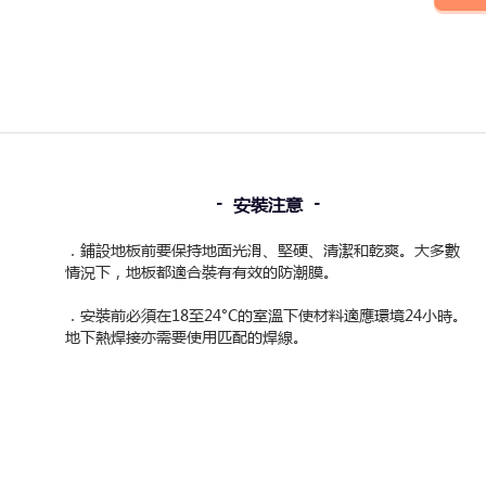
-
-
安裝注意
．鋪設地板前要保持地面光滑、堅硬、清潔和乾爽。大多數
情況下，地板都適合裝有有效的防潮膜。
．安裝前必須在18至24°C的室溫下使材料適應環境24小時。
地下熱焊接亦需要使用匹配的焊線。