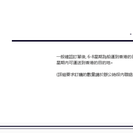
一般確認訂單後, 6-8星期為船運到香港的
星期內可運送到香港的目的地∘
(詳細要求訂購的數量請於辦公時段內聯絡