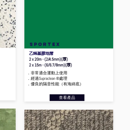
sportex
乙烯基膠地蓆
厚
2 x 20m - (2/4.5mm)(
)
厚
2 x 15m - (6/6.7/8mm)(
)
．非常適合運動上使用
．經過Supraclean ®處理
．優良的隔音性能（有海綿底）
查看產品