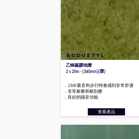
ACOUSTYL
乙烯基膠地蓆
厚
2 x 25m - (3.40mm)(
)
．19dB 吸音和步行時會感到非常舒適
．非常耐磨和耐刮擦
．良好的隔音功能
查看產品