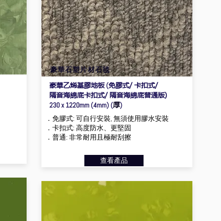
豪華石塑片材石毯
豪華乙烯基膠地板
免膠式/ 卡扣式/
(
隔音海綿底卡扣式/ 隔音海綿底普通版)
厚
230 x 1220mm (4mm) (
)
．免膠式: 可自行安裝, 無須使用膠水安裝
．卡扣式: 高度防水、更堅固
．普通: 非常耐用且極耐刮擦
查看產品