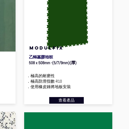
MODULFIX
乙烯基膠地板
厚
508 x 508mm -(5/7/9mm)(
)
．極高的耐磨性
．極高防滑指數-R10
．使用橡皮錘將地板安裝
查看產品