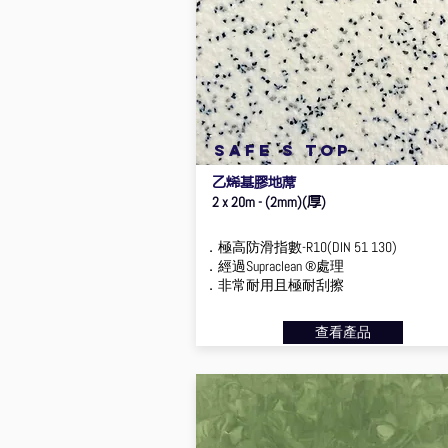
safe s top
乙烯基膠地蓆
厚
2 x 20m - (2mm)(
)
．極高防滑指數-R10(DIN 51 130)
．經過Supraclean ®處理
．非常耐用且極耐刮擦
查看產品