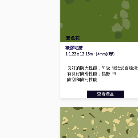
雙色花
橡膠地蓆
厚
1-1.22 x 12-15m - (4mm)(
)
．良好的防火性能，B1級-能抵受香煙燒
．有良好防滑性能，指數-R9
．防刮和防污性能
查看產品