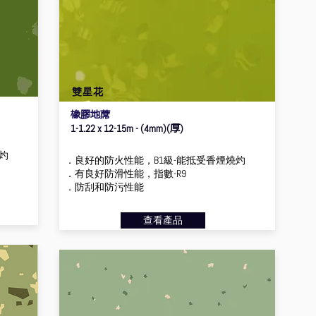
雙星花
橡膠地蓆
厚
1-1.22 x 12-15m - (4mm)(
)
灼
．良好的防火性能，B1級-能抵受香煙燒灼
．有良好防滑性能，指數-R9
．防刮和防污性能
查看產品