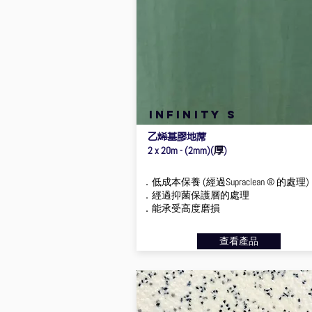
infinity s
乙烯基膠地蓆
厚
2 x 20m - (2mm)(
)
．低成本保養 (經過Supraclean ® 的處理)
．經過抑菌保護層的處理
．能承受高度磨損
查看產品