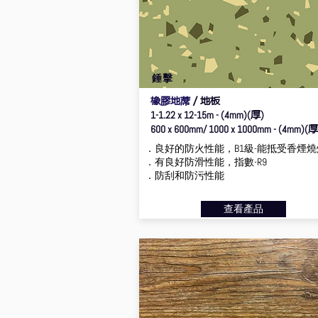
錘擊
橡膠地蓆
／地板
厚
1-1.22 x 12-15m - (4mm)(
)
厚
600 x 600mm/ 1000 x 1000mm - (4mm)(
．良好的防火性能，B1級-能抵受香煙燒
．有良好防滑性能，指數-R9
．防刮和防污性能
查看產品