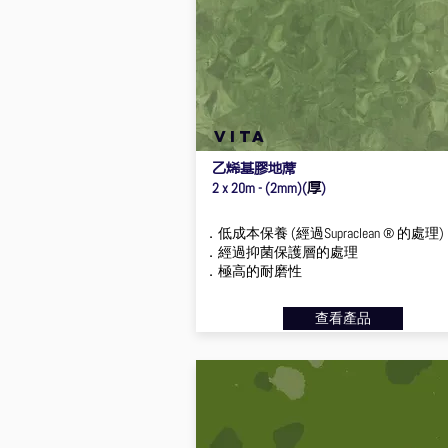
VITA
乙烯基膠地蓆
厚
2 x 20m - (2mm)(
)
．低成本保養 (經過Supraclean ® 的處理)
．經過抑菌保護層的處理
．極高的耐磨性
查看產品