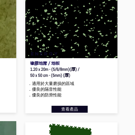
ENERGY
橡膠地蓆／地板
厚
1.20 x 20m - (5/6/8mm)(
) /
厚
50 x 50 cm - (5mm) (
)
．適用於大量磨損的區域
．優良的隔音性能
．優良的防滑性能
查看產品