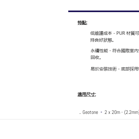
特點
:
低維護成本 - PUR 
持良好狀態。
永續性能 - 符合國際室
回收。
易於安裝技術 - 底部
適用尺寸
:
．Geotone
-
2 x 20m - (2.2mm