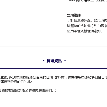
定期維護
．評估地板外觀。如果地
清潔墊的洗地機（約 165
使用中性或鹼性清潔劑。
-
-
貨運資訊
單後, 8-10星期為船運到香港的日期, 客戶亦可選擇使用空運加快到貨日期∘
可運送到香港的目的地∘
訂購的數量請於辦公時段內聯絡我們。)