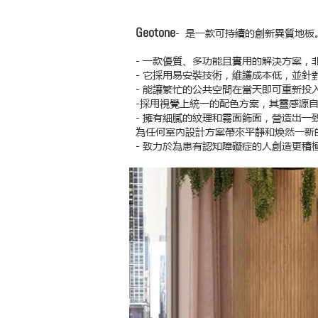
Geotone
- 是一款可持續的創新異質地板
- 一款優質、多功能且實用的解決方案，
- 它採用易安裝技術，維護成本低，並針
- 能讓繁忙的公共空間在當天即可重新
-採用視覺上統一的配色方案，其靈感源
- 擁有細膩的紋理和霧面飾面，營造出
為任何室內設計方案帶來平靜和煥然一新
- 致力於為患有認知障礙症的人創造更積