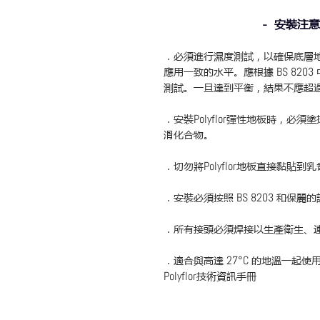
- 安裝注意
．必須進行濕度測試，以確保底層
應用一致的水平。應根據
BS 8203
測試。一旦達到平衡，結果不應超
．安裝
Polyflor
彈性地板時，必須塗
滑化合物。
．
切勿將
Polyflor
地板直接黏貼到乳
．
安裝必須按照
BS 8203
和保麗的
．
所有接頭必須焊接以生產衛生、
．
適合與高達
27°C
的地溫一起使用
Polyflor
技術資訊手冊