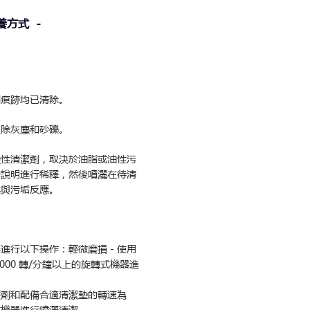
養方式 -
劑痕跡均已清除。
吸除灰塵和砂礫。
鹼性清潔劑，取決於油脂或油性污
的說明進行稀釋，然後噴灑在待清
其與污垢反應。
要進行以下操作：輕微磨損－使用
000 轉/分鐘以上的旋轉式機器進
護劑和配備合適清潔墊的轉速為
轉式機器進行噴灑清潔。