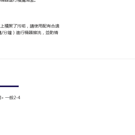
板上積聚了污垢，請使用配有合適
 轉/分鐘）進行機器擦洗，並酌情
 一般2-4