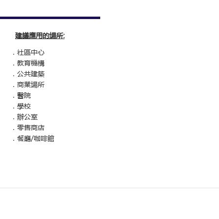
建議應用的場所
:
．社區中心
．教育機構
．公共建築
．商業場所
．醫院
．學校
．辦公室
．零售商店
．餐廳/咖啡館