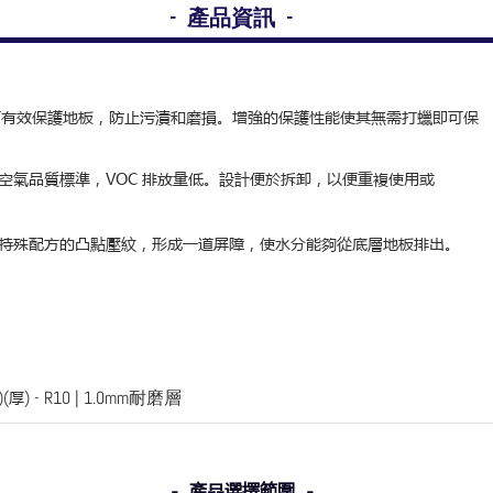
- 產品資訊 -
材質可有效保護地板，防止污漬和磨損。增強的保護性能使其無需打蠟即可保
內空氣品質標準，VOC 排放量低。設計便於拆卸，以便重複使用或
採用特殊配方的凸點壓紋，形成一道屏障，使水分能夠從底層地板排出。
)(
厚
) - R10 | 1.0mm耐磨層
- 產品選擇範圍 -