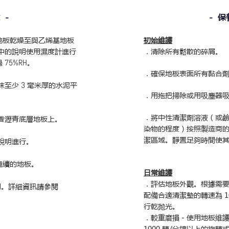
 -
- 保
地板乾燥至與乙烯基地板
初始維護
中的說明使用濕度計進行
．清除所有鬆散的碎屑。
過
75%RH
。
．確保地板表面所有黏合
抹至少
3
毫米厚的水泥平
．用拖把掃除或用吸塵器
．將中性清潔劑溶液（或
香瀝青底層
地板上。
染物的程度）按照製造商
潔區域。靜置足夠時間使
說
明進行。
連續的地板。
日常維護
．評估地板外觀。根據需
。詳細資訊請參閱
配備合適清潔墊的轉速為 1
行乾拋光。
．較重磨損－使用地板維
1000 轉/分鐘以上的旋