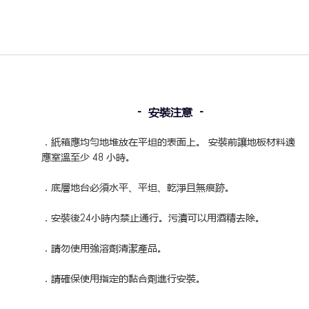
-
-
安裝注意
．
紙箱應均勻地堆放在平坦的表面上。 安裝前讓地板材料適
應室溫至少
48
小時。
．底層地台必須水平、平坦、乾淨且無痕跡。
．安裝後
24
小時內禁止通行。污漬可以用酒精去除。
．請勿使用強溶劑清潔產品。
．請確保使用指定的黏合劑進行安裝。