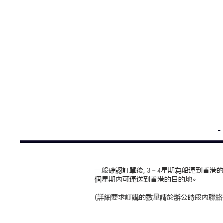
一般確認訂單後,
星期為船運到香港的
3－4
個星期內可運送到香港的目的地∘
(詳細要求訂購的數量請於辦公時段內聯絡