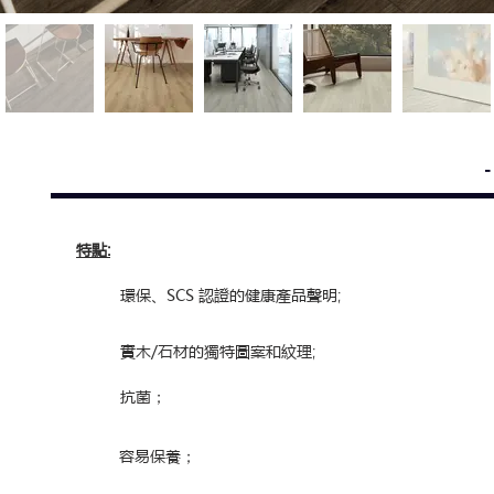
特點
:
環保、SCS 認證的健康產品聲明
;
實木/石材的獨特圖案和紋理
;
抗菌
；
容易保養
；