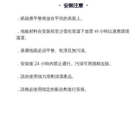
-
-
安裝注意
．
紙箱應平整堆放在平坦的表面上。
．
地板材料在安裝前至少需在室溫下放置 48 小時以適應環境
溫度。
．
基層地面必須平整、乾淨且無污漬。
24
．
安裝後
小時內禁止通行。污漬可用酒精去除。
．
請勿使用強力溶劑清潔產品。
．
請務必使用指定的黏合劑進行安裝。