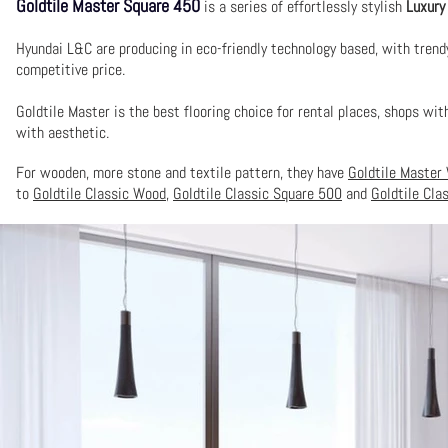
Goldtile Master
Square
450
is a series of effortlessly stylish
Luxury 
Hyundai L&C are producing
in eco-friendly technology based, with trend
competitive price.
Goldtile Master is the best flooring choice for rental places, shops wit
with aesthetic.
For wooden, more stone and textile pattern, they have
G
oldtile Master
to
Goldtile Classic Wood
,
Goldtile Classic Square 500
and
Goldtile Cla