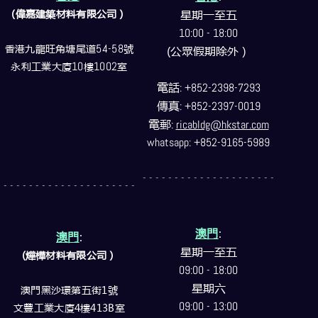
(偉嘉建築
材料
有限公司）
星期一至五
10:00 - 18:00
香港九龍旺角塘尾道
54-58
號
(公眾假期除外）
永利工業大廈
10
樓
1002
室
電話
: +852-2398-7293
傳真
: +852-2397-0019
電郵
:
ricabldg@hkstar.com
whatsapp: +852-9165-5989
- - - - - - - - - - - - - - - - - - - - -
- - - - - - - - - - - - - - - - - - - - -
澳門
:
澳門
:
星期一至五
(燁樺材料有限公司）
09:00 - 18:00
星期六
澳門黑沙環第五街1號
09:00 - 13:00
文豐工業大廈4樓413B室