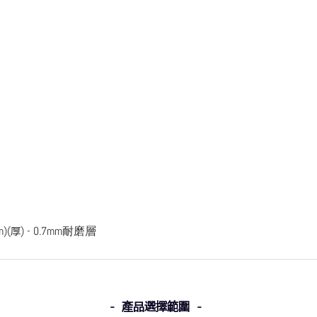
m)(
厚
) - 0.7mm耐磨層
- 產品選擇範圍 -