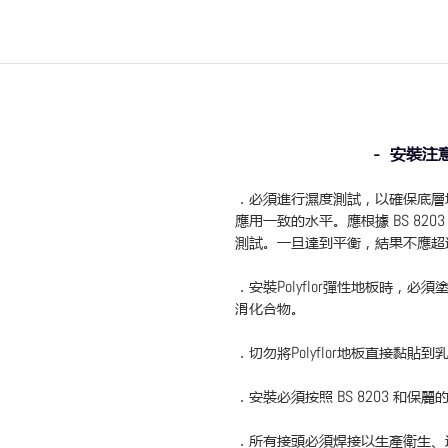
- 安裝注意
．必須進行濕度測試，以確保底層
應用一致的水平。應根據
BS 820
測試。一旦達到平衡，結果不應
．安裝
Polyflor
彈性地板時，必須
滑化合物。
．
切勿將
Polyflor
地板直接黏貼到
．
安裝必須按照
BS 8203
和保麗
．
所有接頭必須焊接以生產衛生、