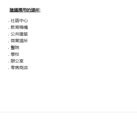
建議應用的場所
:
．社區中心
．教育機構
．公共建築
．商業場所
．醫院
．學校
．辦公室
．零售商店