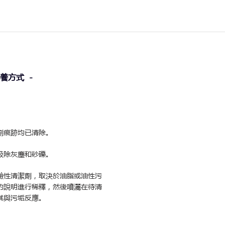
保養方式 -
劑痕跡均已清除。
吸除灰塵和砂礫。
鹼性清潔劑，取決於油脂或油性污
的說明進行稀釋，然後噴灑在待清
其與污垢反應。