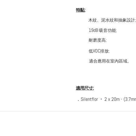
特點
:
木紋、泥水紋和抽象設計;
19dB
吸音功能;
耐磨度高;
VOC
低
排放;
適合應用在室內區域。
適用尺寸
:
．Silentflor
-
2 x 20m - (3.7m