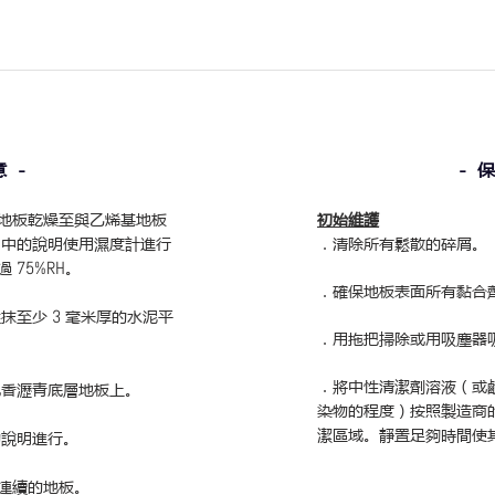
 -
- 
地板乾燥至與乙烯基地板
初始維護
3
中的說明使用濕度計進行
．清除所有鬆散的碎屑。
超過
75%RH
。
．確保地板表面所有黏合
塗抹至少
3
毫米厚的水泥平
．用拖把掃除或用吸塵器
．將中性清潔劑溶液（或
乳
香瀝青底層
地板上。
染物的程度）按照製造商
潔區域。靜置足夠時間使
的說
明進行。
連續的地板。