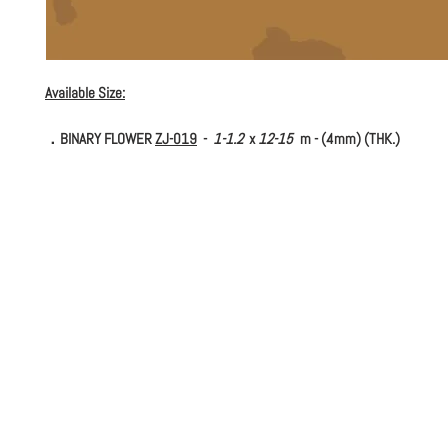
Available Size:
．BINARY FLOWER
ZJ-019
-
1-1.2
x
12-15
m - (4mm) (THK.)