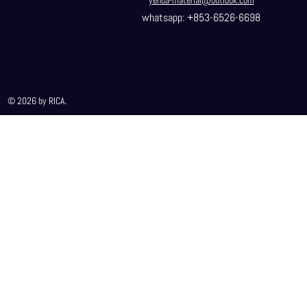
yehua-material@outlook.com
whatsapp: +853-6526-6698
© 2026 by RICA.