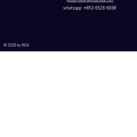
yehua-material@outlook.com
whatsapp: +853-6526-6698
© 2026 by RICA.