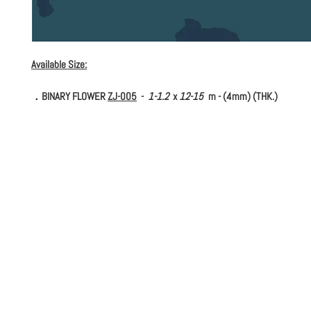
Available Size:
．BINARY FLOWER
ZJ-005
-
1-1.2
x
12-15
m - (4mm) (THK.)