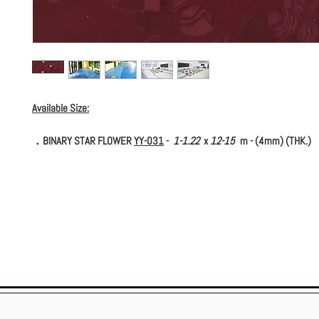
Available Size:
．BINARY STAR FLOWER
YY-031
-
1-1.22
x
12-15
m - (4mm) (THK.)