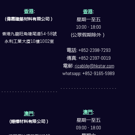
香港
:
香港
:
(偉嘉建築
材料
有限公司）
星期一至五
10:00 - 18:00
香港九龍旺角塘尾道
54-58
號
(公眾假期除外）
永利工業大廈
10
樓
1002
室
電話
: +852-2398-7293
傳真
: +852-2397-0019
電郵
:
ricabldg@hkstar.com
whatsapp: +852-9165-5989
- - - - - - - - - - - - - - - - - - - - -
- - - - - - - - - - - - - - - - - - - - -
澳門
:
澳門
:
星期一至五
(燁樺材料有限公司）
09:00 - 18:00