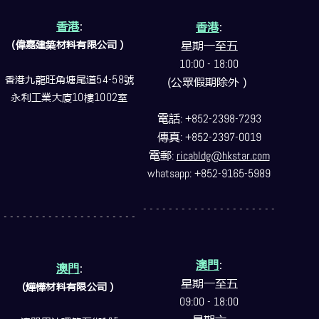
香港
:
香港
:
(偉嘉建築
材料
有限公司）
星期一至五
10:00 - 18:00
香港九龍旺角塘尾道
54-58
號
(公眾假期除外）
永利工業大廈
10
樓
1002
室
電話
: +852-2398-7293
傳真
: +852-2397-0019
電郵
:
ricabldg@hkstar.com
whatsapp: +852-9165-5989
- - - - - - - - - - - - - - - - - - - - -
- - - - - - - - - - - - - - - - - - - - -
澳門
:
澳門
:
星期一至五
(燁樺材料有限公司）
09:00 - 18:00