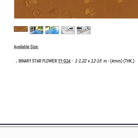
Available Size:
．BINARY STAR FLOWER
YY-024
-
1-1.22
x
12-15
m - (4mm) (THK.)