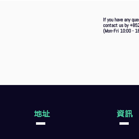
If you have any que
contact us by +85
(Mon-Fri 10:00 - 18
地址
資訊