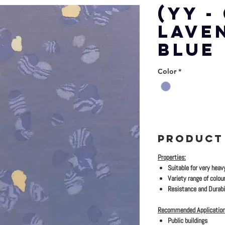
(YY -
LAVE
BLUE
Color
*
PRODUCT
Properties:
Suitable for very heav
Variety range of colour
Resistance and Durabil
Recommended Application
Public buildings