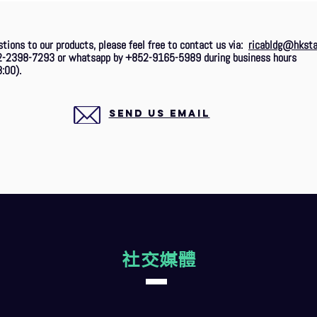
stions to our products, please feel free to contact us via:
ricabldg@hksta
2-2398-7293 or whatsapp by +852-9165-5989 during business hours
:00).
SEND US EMAIL
社交媒體