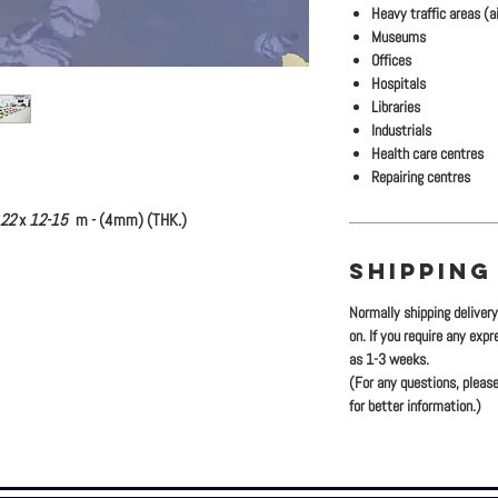
Heavy traffic areas (ai
Museums
Offices
Hospitals
Libraries
Industrials
Health care centres
Repairing centres
.22
x
12-15
m - (4mm) (THK.)
SHIPPING
Normally shipping deliver
on. If you require any exp
as 1-3 weeks.
(For any questions, please
for better information.)