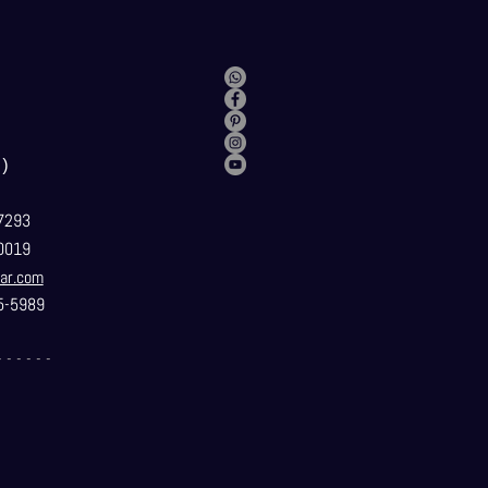
）
7293
0019
ar.com
5-5989
- - - - - -