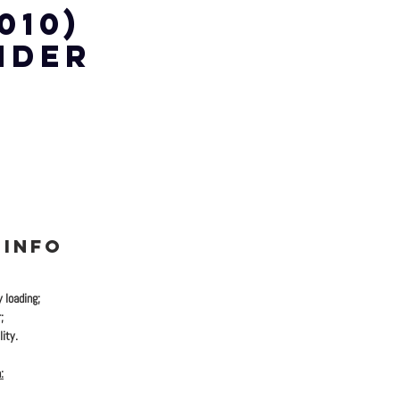
 010)
NDER
 INFO
y loading;
;
ity.
: