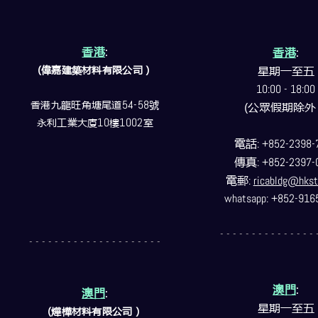
香港
:
香港
:
(偉嘉建築
材料
有限公司）
星期一至五
10:00 - 18:00
香港九龍旺角塘尾道
54-58
號
(公眾假期除外
永利工業大廈
10
樓
1002
室
電話
: +852-2398-
傳真
: +852-2397-
電郵
:
ricabldg@hkst
whatsapp: +852-916
- - - - - - - - - - - - - - - 
- - - - - - - - - - - - - - - - - - - - -
澳門
:
澳門
:
星期一至五
(燁樺材料有限公司）