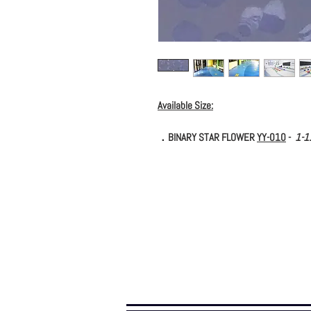
Available Size:
．BINARY STAR FLOWER
YY-010
-
1-1