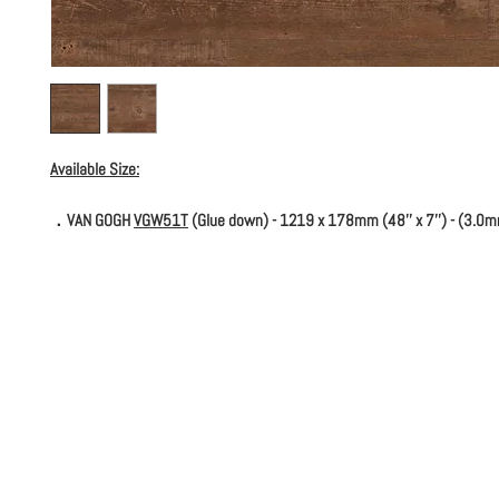
Available Size:
．VAN GOGH
VGW51T
(Glue down) - 1219 x 178mm (48'' x 7'') - (3.0m