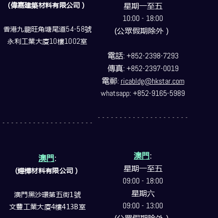
(偉嘉建築
材料
有限公司）
星期一至五
10:00 - 18:00
香港九龍旺角塘尾道
54-58
號
(公眾假期除外）
永利工業大廈
10
樓
1002
室
電話
: +852-2398-7293
傳真
: +852-2397-0019
電郵
:
ricabldg@hkstar.com
whatsapp: +852-9165-5989
- - - - - - - - - - - - - - - - - - - - -
- - - - - - - - - - - - - - - - - - - - -
澳門
:
澳門
:
星期一至五
(燁樺材料有限公司）
09:00 - 18:00
星期六
澳門黑沙環第五街1號
09:00 - 13:00
文豐工業大廈4樓413B室
(公眾假期除外）