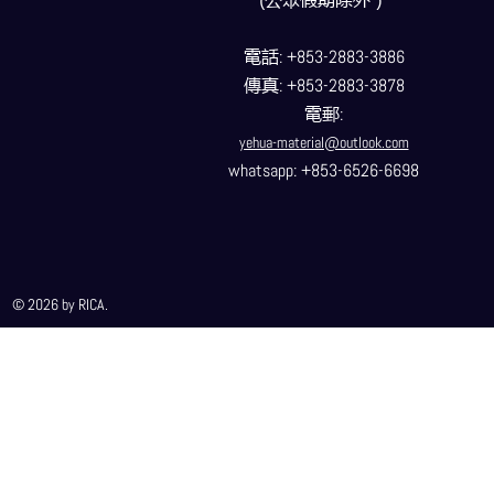
電話
: +853-2883-3886
傳真
: +853-2883-3878
電郵
:
yehua-material@outlook.com
whatsapp: +853-6526-6698
© 2026 by RICA.