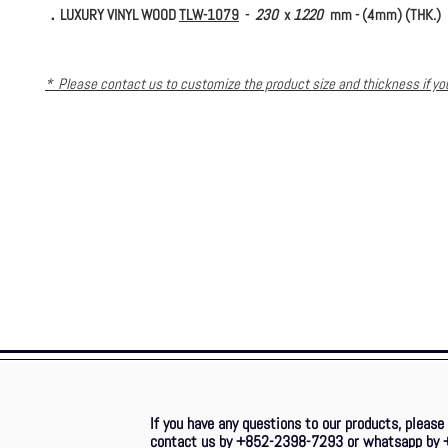
．LUXURY VINYL WOOD
TLW-1079
-
230
x
1220
mm - (4mm) (THK.)
* Please contact us to customize the product size and thickness if y
further requirement. *
If you have any questions to our products, please
contact us by +852-2398-7293 or whatsapp by 