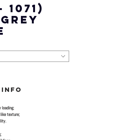
- 1071)
 GREY
E
 INFO
y loading;
like texture;
ity.
: