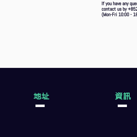
If you have any que
contact us by +85
(Mon-Fri 10:00 - 18
地址
資訊