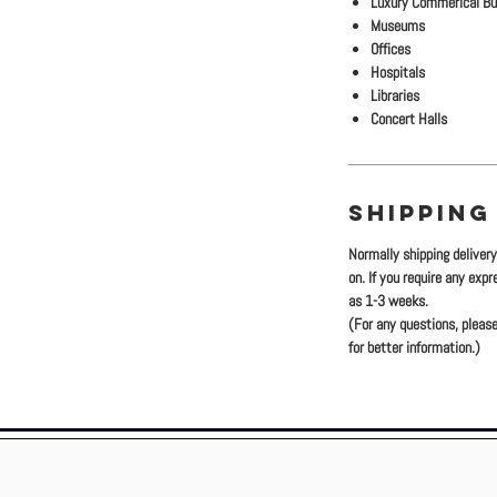
Luxury Commerical Bu
Museums
Offices
Hospitals
Libraries
Concert Halls
SHIPPING
Normally shipping deliver
on. If you require any exp
as 1-3 weeks.
(For any questions, please
for better information.)