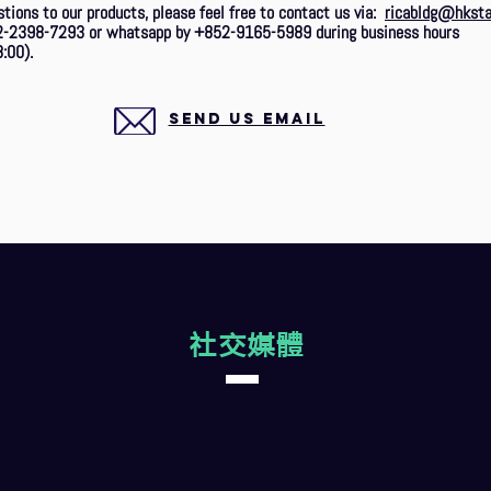
stions to our products, please feel free to contact us via:
ricabldg@hksta
2-2398-7293 or whatsapp by +852-9165-5989 during business hours
:00).
SEND US EMAIL
社交媒體