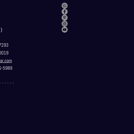
）
7293
0019
ar.com
5-5989
- - - - - -