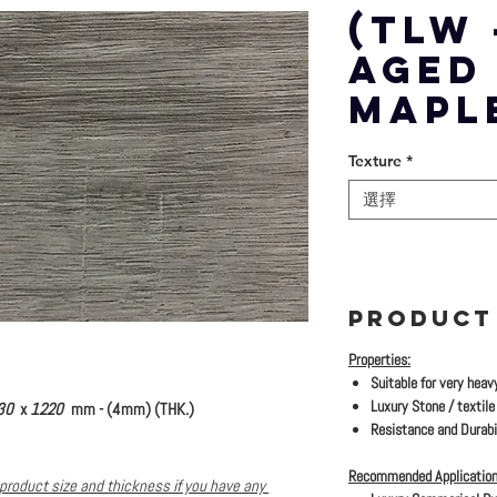
(TLW 
AGED
MAPL
Texture
*
選擇
PRODUCT
Properties:
Suitable for very heav
Luxury Stone / textile 
30
x
1220
mm - (4mm) (THK.)
Resistance and Durabil
Recommended Application
product size and thickness if you have any