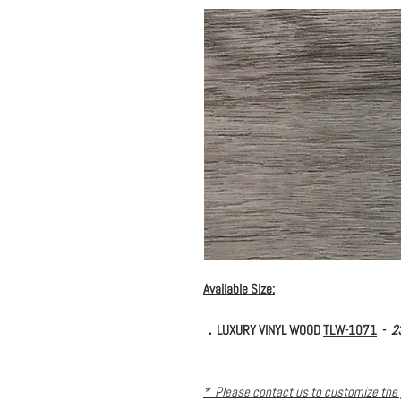
Available Size:
．LUXURY VINYL WOOD
TLW-1071
-
2
* Please contact us to customize the 