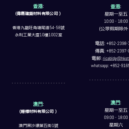
香港
:
香港
:
(偉嘉建築
材料
有限公司）
星期一至五
10:00 - 18:00
香港九龍旺角塘尾道
54-58
號
(公眾假期除外
永利工業大廈
10
樓
1002
室
電話
: +852-2398-
傳真
: +852-2397-
電郵
:
ricabldg@hkst
whatsapp: +852-916
- - - - - - - - - - - - - - - 
- - - - - - - - - - - - - - - - - - - - -
澳門
:
澳門
:
星期一至五
(燁樺材料有限公司）
09:00 - 18:00
星期六
澳門黑沙環第五街1號