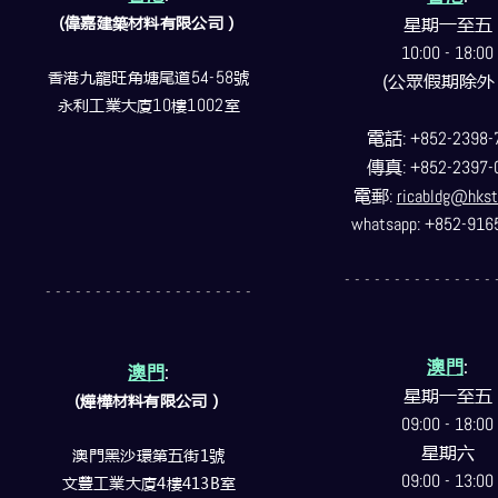
(偉嘉建築
材料
有限公司）
星期一至五
10:00 - 18:00
香港九龍旺角塘尾道
54-58
號
(公眾假期除外
永利工業大廈
10
樓
1002
室
電話
: +852-2398-
傳真
: +852-2397-
電郵
:
ricabldg@hkst
whatsapp: +852-916
- - - - - - - - - - - - - - - 
- - - - - - - - - - - - - - - - - - - - -
澳門
:
澳門
:
星期一至五
(燁樺材料有限公司）
09:00 - 18:00
星期六
澳門黑沙環第五街1號
09:00 - 13:00
文豐工業大廈4樓413B室