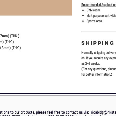
Recommended Application
GYM room
Mult purpose acitiviti
Sports area
6.7mm) (THK.)
m) (THK.)
SHIPPING
10.3mm) (THK.)
Normally shipping deliver
on. If you require any exp
as 2-4 weeks.
(For any questions, please
for better information.)
stions to our products, please feel free to contact us via:
ricabldg@hksta