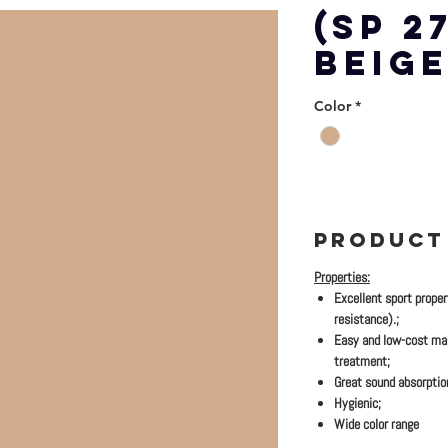
(SP 2
BEIG
Color
*
PRODUCT
Properties:
Excellent sport proper
resistance).;
Easy and low-cost ma
treatment;
Great sound absorptio
Hygienic;
Wide color range