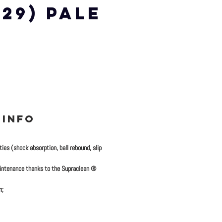
729) PALE
E
 INFO
ties (shock absorption, ball rebound, slip
intenance thanks to the Supraclean ®
n;