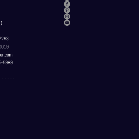
）
7293
0019
ar.com
5-5989
- - - - - -