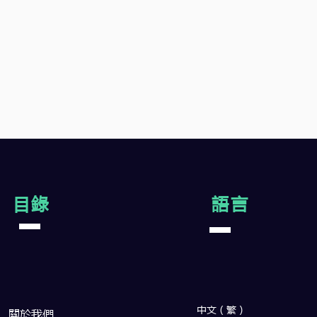
目錄
語言
中文（繁）
闗於我們