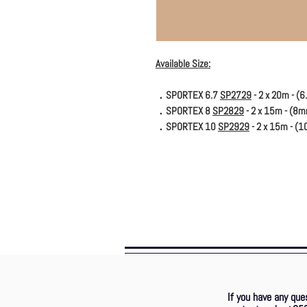
Available Size:
．SPORTEX 6.7
SP2729
- 2 x 20m - (
．SPORTEX 8
SP2829
- 2 x 15m - (8m
．SPORTEX 10
SP2929
- 2 x 15m - (
If you have any que