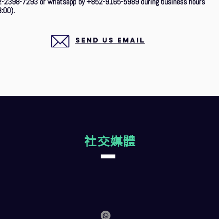
2-2398-7293 or whatsapp by +852-9165-5989 during business hours
:00).
SEND US EMAIL
社交媒體