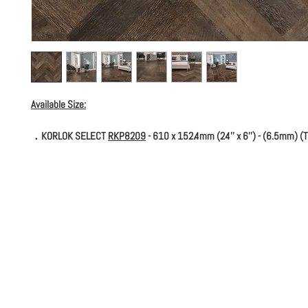
Available Size:
．KORLOK SELECT
RKP8209
- 610 x 152.4mm (24'' x 6'') - (6.5mm) (