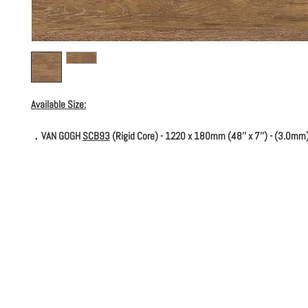
Available Size:
．VAN GOGH
SCB93
(Rigid Core) - 1220 x 180mm (48'' x 7'') - (3.0mm