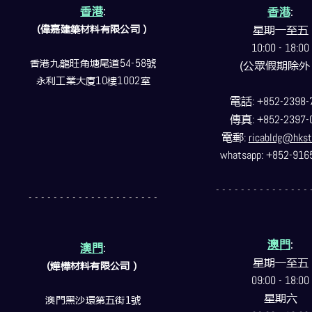
香港
:
香港
:
(偉嘉建築
材料
有限公司）
星期一至五
10:00 - 18:00
香港九龍旺角塘尾道
54-58
號
(公眾假期除外
永利工業大廈
10
樓
1002
室
電話
: +852-2398-
傳真
: +852-2397-
電郵
:
ricabldg@hkst
whatsapp: +852-916
- - - - - - - - - - - - - - - 
- - - - - - - - - - - - - - - - - - - - -
澳門
:
澳門
:
星期一至五
(燁樺材料有限公司）
09:00 - 18:00
星期六
澳門黑沙環第五街1號