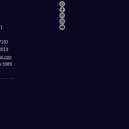
）
7293
0019
ar.com
5-5989
- - - - - -