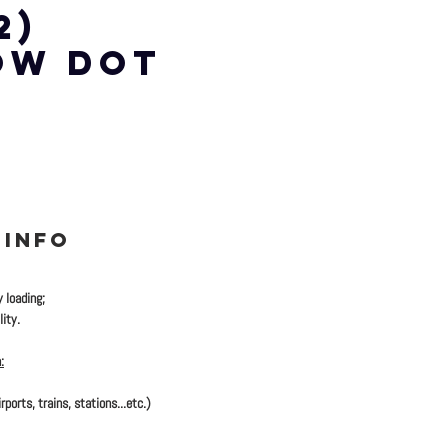
2)
OW DOT
 INFO
y loading;
ity.
:
rports, trains, stations...etc.)