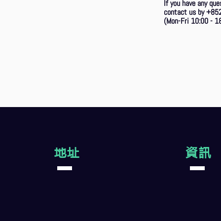
If you have any que
contact us by +85
(Mon-Fri 10:00 - 18
地址
資訊