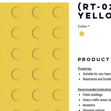
(RT-0
YELL
Color
*
PRODUCT
Properties:
Suitable for very heav
Resistance and Durabil
Recommended Application
Public buildings
Heavy traffic areas (ai
Museums
Shopping centres