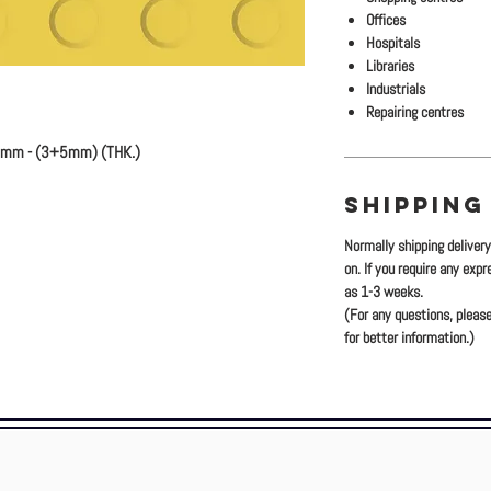
Offices
Hospitals
Libraries
Industrials
Repairing centres
0mm - (3+5mm) (THK.)
SHIPPING
Normally shipping deliver
on. If you require any exp
as 1-3 weeks.
(For any questions, please
for better information.)