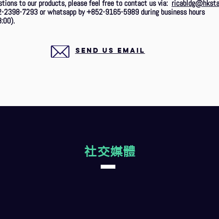
stions to our products, please feel free to contact us via:
ricabldg@hksta
2-2398-7293 or whatsapp by +852-9165-5989 during business hours
:00).
SEND US EMAIL
社交媒體