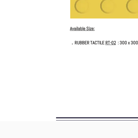
Available Size:
．RUBBER TACTILE
RT-02
: 300 x 30