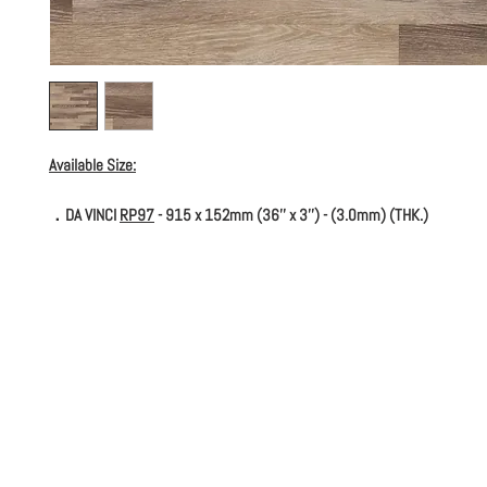
Available Size:
．DA VINCI
RP97
- 915 x 152mm (36'' x 3'') - (3.0mm) (THK.)