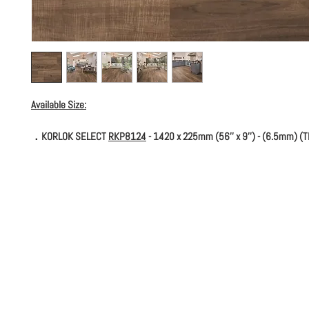
Available Size:
．KORLOK SELECT
RKP8124
- 1420 x 225mm (56'' x 9'') - (6.5mm) (T