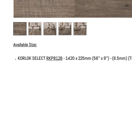
Available Size:
．KORLOK SELECT
RKP8126
- 1420 x 225mm (56'' x 9'') - (6.5mm) (T