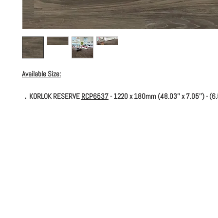
Available Size:
．KORLOK RESERVE
RCP
6537
- 1220 x 180mm (48.03'' x 7.05'') - (