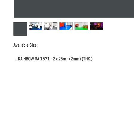
Available Size:
．RAINBOW
RA 1571
- 2 x 25m - (2mm) (THK.)