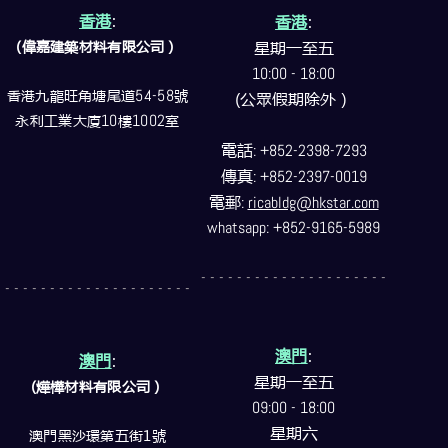
香港
:
香港
:
(偉嘉建築
材料
有限公司）
星期一至五
10:00 - 18:00
香港九龍旺角塘尾道
54-58
號
(公眾假期除外）
永利工業大廈
10
樓
1002
室
電話
: +852-2398-7293
傳真
: +852-2397-0019
電郵
:
ricabldg@hkstar.com
whatsapp: +852-9165-5989
- - - - - - - - - - - - - - - - - - - - -
- - - - - - - - - - - - - - - - - - - - -
澳門
:
澳門
:
星期一至五
(燁樺材料有限公司）
09:00 - 18:00
星期六
澳門黑沙環第五街1號