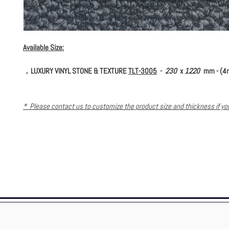
Available Size:
．LUXURY VINYL STONE & TEXTURE
TLT-3005
-
230
x
1220
mm - (4m
* Please contact us to customize the product size and thickness if y
further requirement. *