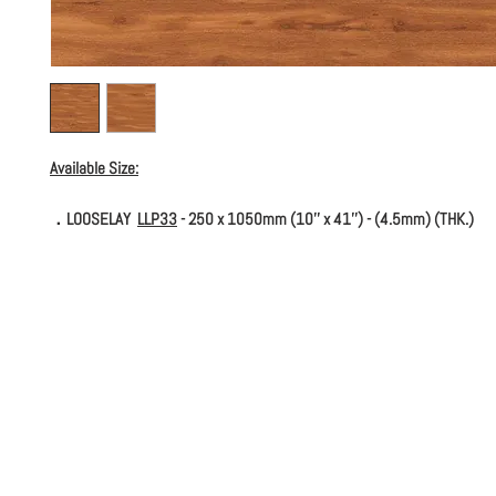
Available Size:
．LOOSELAY
LLP33
- 250 x 1050mm (10'' x 41'') - (4.5mm) (THK.)