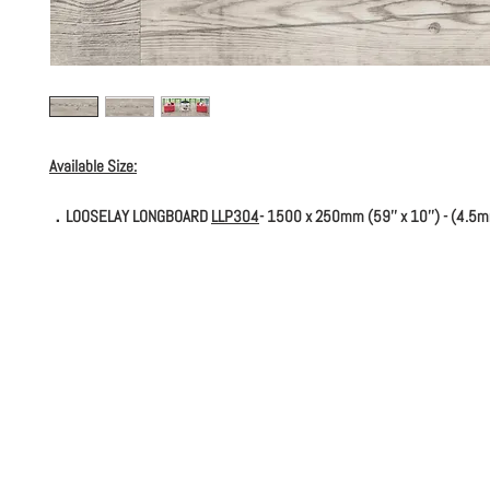
Available Size:
．LOOSELAY LONGBOARD
LLP304
- 1500 x 250mm (59'' x 10'') - (4.5