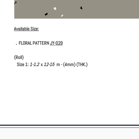
Available Size:
．FLORAL PATTERN
JY-029
(Roll)
Size 1:
1-1.2
x
12-15
m - (4mm) (THK.)
(Tile)
Size 1:
600 x 600
mm - (4mm) (THK.)
Size 2:
1000 x 1000
mm - (4mm) (THK.) (Tile)