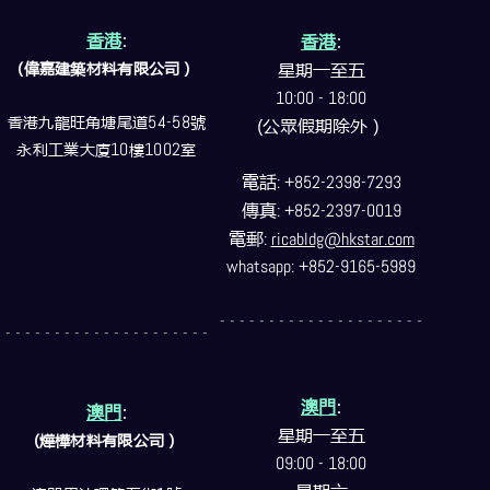
香港
:
香港
:
(偉嘉建築
材料
有限公司）
星期一至五
10:00 - 18:00
香港九龍旺角塘尾道
54-58
號
(公眾假期除外）
永利工業大廈
10
樓
1002
室
電話
: +852-2398-7293
傳真
: +852-2397-0019
電郵
:
ricabldg@hkstar.com
whatsapp: +852-9165-5989
- - - - - - - - - - - - - - - - - - - - -
- - - - - - - - - - - - - - - - - - - - -
澳門
:
澳門
:
星期一至五
(燁樺材料有限公司）
09:00 - 18:00