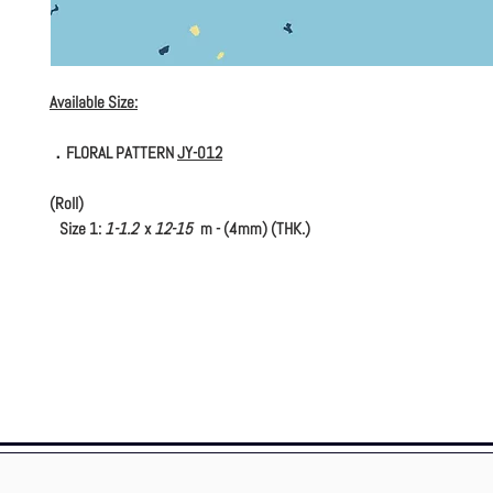
Available Size:
．FLORAL PATTERN
JY-012
(Roll)
Size 1:
1-1.2
x
12-15
m - (4mm) (THK.)
(Tile)
Size 1:
600 x 600
mm - (4mm) (THK.)
Size 2:
1000 x 1000
mm - (4mm) (THK.) (Tile)