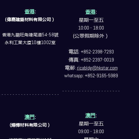
香港
:
香港
:
(偉嘉建築
材料
有限公司）
星期一至五
10:00 - 18:00
香港九龍旺角塘尾道
54-58
號
(公眾假期除外）
永利工業大廈
10
樓
1002
室
電話
: +852-2398-7293
傳真
: +852-2397-0019
電郵
:
ricabldg@hkstar.com
whatsapp: +852-9165-5989
- - - - - - - - - - - - - - - - - - - - -
- - - - - - - - - - - - - - - - - - - - -
澳門
:
澳門
:
星期一至五
(燁樺材料有限公司）
09:00 - 18:00