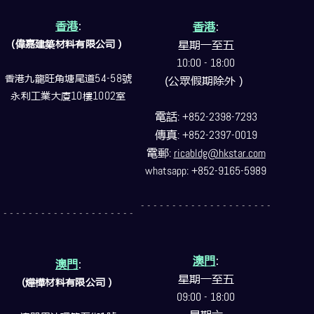
香港
:
香港
:
(偉嘉建築
材料
有限公司）
星期一至五
10:00 - 18:00
香港九龍旺角塘尾道
54-58
號
(公眾假期除外）
永利工業大廈
10
樓
1002
室
電話
: +852-2398-7293
傳真
: +852-2397-0019
電郵
:
ricabldg@hkstar.com
whatsapp: +852-9165-5989
- - - - - - - - - - - - - - - - - - - - -
- - - - - - - - - - - - - - - - - - - - -
澳門
:
澳門
:
星期一至五
(燁樺材料有限公司）
09:00 - 18:00