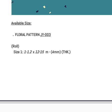
Available Size:
．FLORAL PATTERN
JY-003
(Roll)
Size 1:
1-1.2
x
12-15
m - (4mm) (THK.)
(Tile)
Size 1:
600 x 600
mm - (4mm) (THK.)
Size 2:
1000 x 1000
mm - (4mm) (THK.) (Tile)