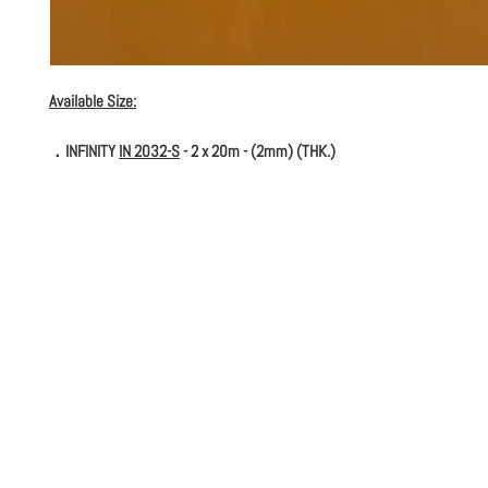
Available Size:
．INFINITY
IN 2032-S
- 2 x 20m - (2mm) (THK.)