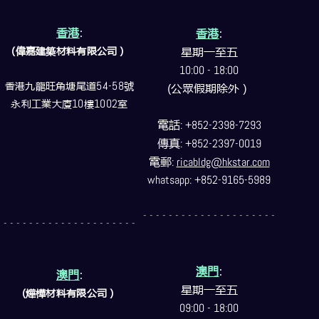
香港
:
香港
:
(偉嘉建築
材料
有限公司）
星期一至五
10:00 - 18:00
香港九龍旺角塘尾道
54-58
號
(公眾假期除外）
永利工業大廈
10
樓
1002
室
電話
: +852-2398-7293
傳真
: +852-2397-0019
電郵
:
ricabldg@hkstar.com
whatsapp: +852-9165-5989
- - - - - - - - - - - - - - - - - - - - -
- - - - - - - - - - - - - - - - - - - - -
澳門
:
澳門
:
星期一至五
(燁樺材料有限公司）
09:00 - 18:00