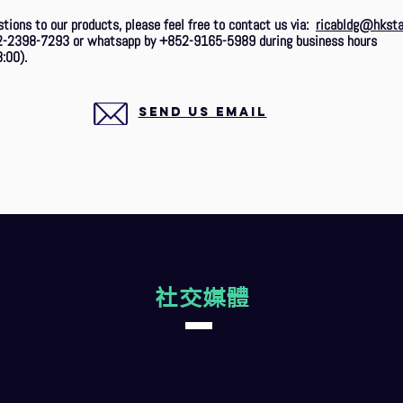
stions to our products, please feel free to contact us via:
ricabldg@hksta
2-2398-7293 or whatsapp by +852-9165-5989 during business hours
:00).
SEND US EMAIL
社交媒體