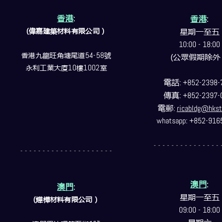
香港
:
香港
:
(偉嘉建築
材料
有限公司）
星期一至五
10:00 - 18:00
香港九龍旺角塘尾道
54-58
號
(公眾假期除外
永利工業大廈
10
樓
1002
室
電話
: +852-2398-
傳真
: +852-2397-
電郵
:
ricabldg@hkst
whatsapp: +852-916
- - - - - - - - - - - - - - - 
- - - - - - - - - - - - - - - - - - - - -
澳門
:
澳門
:
星期一至五
(燁樺材料有限公司）
09:00 - 18:00