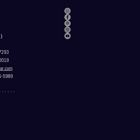
）
7293
0019
ar.com
5-5989
- - - - - -