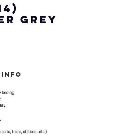
14)
ER GREY
 INFO
y loading;
;
ity.
:
rports, trains, stations...etc.)