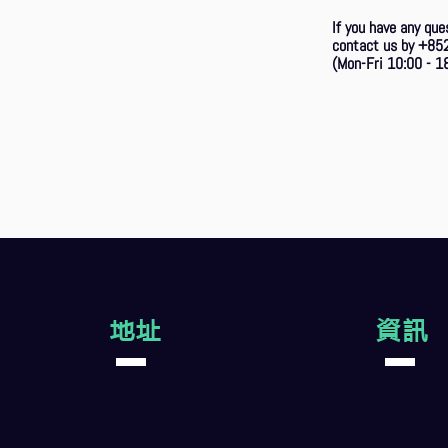
If you have any que
contact us by +85
(Mon-Fri 10:00 - 18
地址
資訊