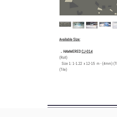
Available Size:
．HAMMERED
CJ-014
(Roll)
Size 1: 1-1.22 x 12-15 m - (4mm) (T
(Tile)
Size 1: 600 x 600 mm - (4mm) (THK.
Size 2: 1000 x 1000 mm - (4mm) (TH