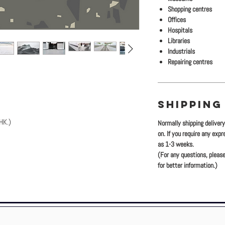
Shopping centres
Offices
Hospitals
Libraries
Industrials
Repairing centres
SHIPPING
HK.)
Normally shipping deliver
on. If you require any exp
as 1-3 weeks.
)
(For any questions, please
K.)
for better information.)