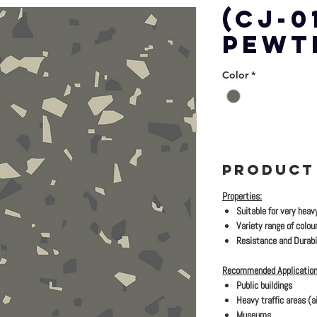
(CJ-0
PEWT
Color
*
PRODUCT
Properties:
Suitable for very heav
Variety range of colour
Resistance and Durabil
Recommended Application
Public buildings
Heavy traffic areas (ai
Museums