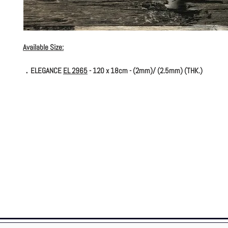
Available Size:
．ELEGANCE
EL 2965
- 120 x 18cm - (2mm)/ (2.5mm) (THK.)