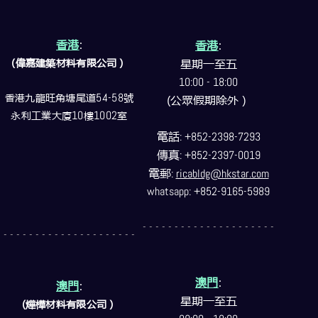
香港
:
香港
:
(偉嘉建築
材料
有限公司）
星期一至五
10:00 - 18:00
香港九龍旺角塘尾道
54-58
號
(公眾假期除外）
永利工業大廈
10
樓
1002
室
電話
: +852-2398-7293
傳真
: +852-2397-0019
電郵
:
ricabldg@hkstar.com
whatsapp: +852-9165-5989
- - - - - - - - - - - - - - - - - - - - -
- - - - - - - - - - - - - - - - - - - - -
澳門
:
澳門
:
星期一至五
(燁樺材料有限公司）