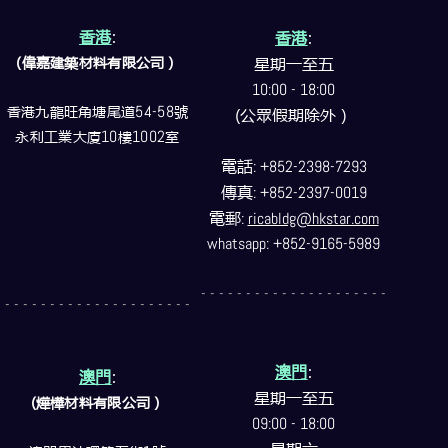
香港
:
香港
:
(偉嘉建築
材料
有限公司）
星期一至五
10:00 - 18:00
香港九龍旺角塘尾道
54-58
號
(公眾假期除外）
永利工業大廈
10
樓
1002
室
電話
: +852-2398-7293
傳真
: +852-2397-0019
電郵
:
ricabldg@hkstar.com
whatsapp: +852-9165-5989
- - - - - - - - - - - - - - - - - - - - -
- - - - - - - - - - - - - - - - - - - - -
澳門
:
澳門
:
星期一至五
(燁樺材料有限公司）
09:00 - 18:00