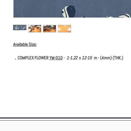
Available Size:
．COMPLEX FLOWER
YM-010
-
1-1.22
x
12-15
m - (4mm) (THK.)