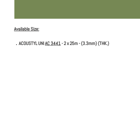
Available Size:
．ACOUSTYL UNI
AC 3441
- 2 x 25m - (3.3mm) (THK.)