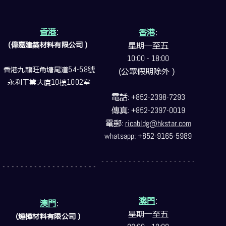
香港
:
香港
:
(偉嘉建築
材料
有限公司）
星期一至五
10:00 - 18:00
香港九龍旺角塘尾道
54-58
號
(公眾假期除外）
永利工業大廈
10
樓
1002
室
電話
: +852-2398-7293
傳真
: +852-2397-0019
電郵
:
ricabldg@hkstar.com
whatsapp: +852-9165-5989
- - - - - - - - - - - - - - - - - - - - -
- - - - - - - - - - - - - - - - - - - - -
澳門
:
澳門
:
星期一至五
(燁樺材料有限公司）