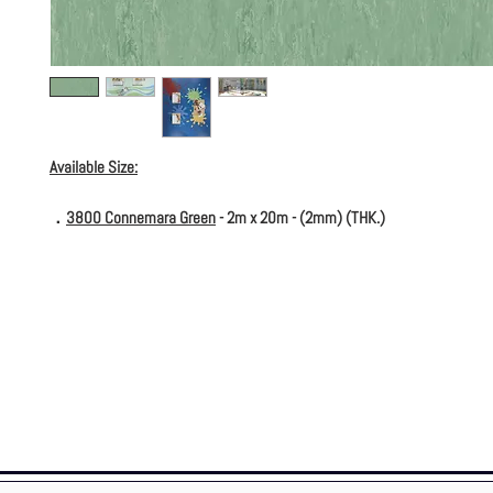
Available Size:
．
3800 Connemara Green
- 2m x 20m - (2mm) (THK.)