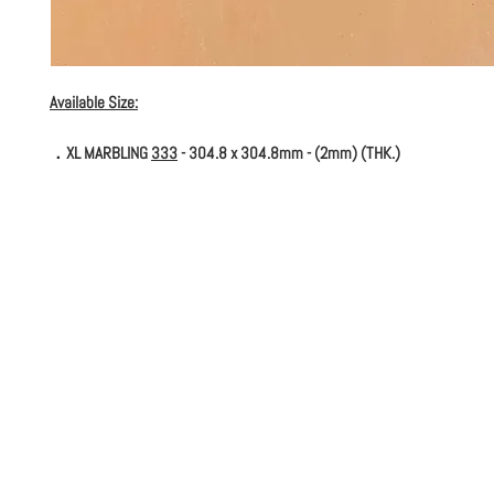
Available Size:
．XL MARBLING
333
- 304.8 x 304.8mm - (2mm) (THK.)