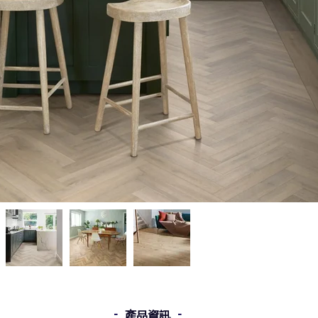
-
-
產品
​資訊