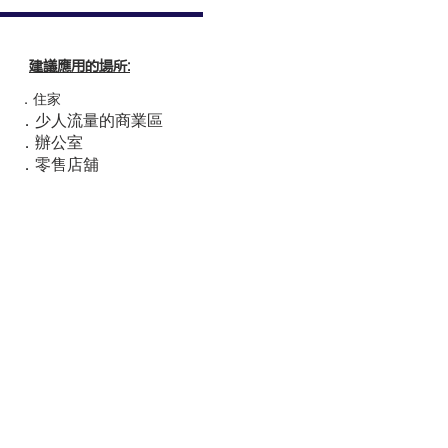
建議應用的場所
:
．住家
．少人流量的商業區
．辦公室
．零售店舖