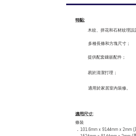
特點
:
木紋、拼花和石材紋理設
多種長條和方塊尺寸；
提供配套鑲嵌配件；
易於清潔打理；
適用於家居室內裝修。
適用尺寸
:
條裝
．101.6mm x 914.4mm x 2mm (
．152.4mm x 914.4mm x 2mm (