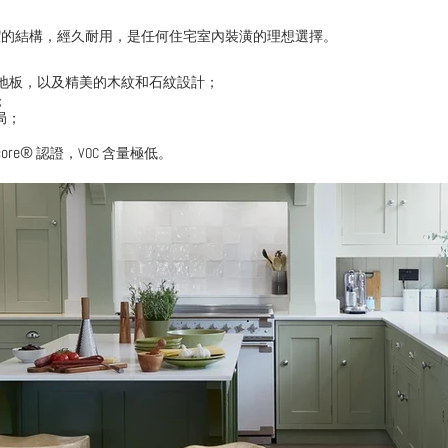
潔的結構，經久耐用，是任何住宅室內裝潢的理想選擇。
地板，以及精美的木紋和石紋設計；
；
局；
core®
認證，VOC 含量極低。