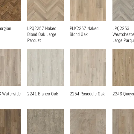
orgian
LPQ2257 Naked
PLK2257 Naked
LPQ2253
速瀏覽
快速瀏覽
快速瀏覽
快速
Blond Oak Large
Blond Oak
Westcheste
Parquet
Large Parqu
 Waterside
2241 Bianco Oak
2254 Rosedale Oak
2246 Quays
速瀏覽
快速瀏覽
快速瀏覽
快速