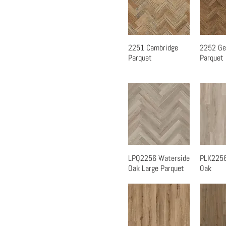
2251 Cambridge
2252 Ge
快速瀏覽
快
Parquet
Parquet
LPQ2256 Waterside
PLK2256
快速瀏覽
快
Oak Large Parquet
Oak